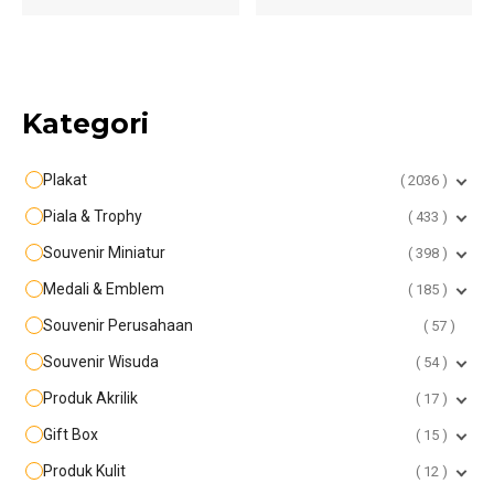
Kategori
Plakat
2036
Piala & Trophy
433
Souvenir Miniatur
398
Medali & Emblem
185
Souvenir Perusahaan
57
Souvenir Wisuda
54
Produk Akrilik
17
Gift Box
15
Produk Kulit
12