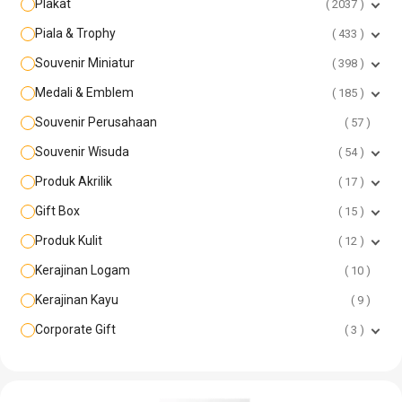
Plakat
2037
Piala & Trophy
433
Souvenir Miniatur
398
Medali & Emblem
185
Souvenir Perusahaan
57
Souvenir Wisuda
54
Produk Akrilik
17
Gift Box
15
Produk Kulit
12
Kerajinan Logam
10
Kerajinan Kayu
9
Corporate Gift
3