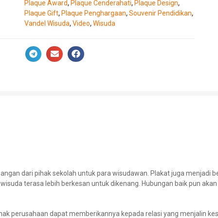
Plaque Award
Plaque Cenderahati
Plaque Design
,
,
,
Plaque Gift
Plaque Penghargaan
Souvenir Pendidikan
,
,
,
Vandel Wisuda
Video
Wisuda
,
,
n
n dari pihak sekolah untuk para wisudawan. Plakat juga menjadi be
wisuda terasa lebih berkesan untuk dikenang. Hubungan baik pun akan 
Pihak perusahaan dapat memberikannya kepada relasi yang menjalin ke