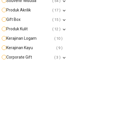
Souvenir Wisuda
54
Produk Akrilik
17
Gift Box
15
Produk Kulit
12
Kerajinan Logam
10
Kerajinan Kayu
9
Corporate Gift
3