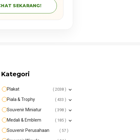
CHAT SEKARANG!
Kategori
Plakat
2038
Piala & Trophy
433
Souvenir Miniatur
398
Medali & Emblem
185
Souvenir Perusahaan
57