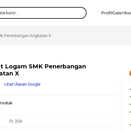
Profil
Galeri
Ko
MK Penerbangan Angkatan X
at Logam SMK Penerbangan
atan X
Lihat Ulasan Google
Produk
PL 258