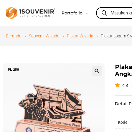
Portofolio
›
›
›
Beranda
Souvenir Wisuda
Plakat Wisuda
Plakat Logam S
Plak
Angk
🔍
4.8
Detail 
Kode