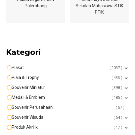
Palembang
Sekolah Mahasiswa STIK
PTIK
Kategori
Plakat
2037
Piala & Trophy
433
Souvenir Miniatur
398
Medali & Emblem
185
Souvenir Perusahaan
57
Souvenir Wisuda
54
Produk Akrilik
17