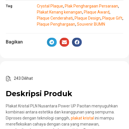
Tag
Crystal Plaque
Plak Penghargaan Persaraan
,
,
Plakat Kenang kenangan
Plaque Award
,
,
Plaque Cenderahati
Plaque Design
Plaque Gift
,
,
,
Plaque Penghargaan
Souvenir BUMN
,
Bagikan
243 Dilihat
Deskripsi Produk
Plakat Kristal PLN Nusantara Power UP Pacitan menyuguhkan
kombinasi antara estetika dan keanggunan yang sempurna.
Diproses dengan teknologi canggih,
plakat kristal
ini mampu
merefleksikan cahaya dengan cara yang menawan,