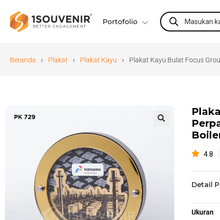
Portofolio
›
›
›
Beranda
Plakat
Plakat Kayu
Plakat Kayu Bulat Focus Gro
Plaka
Perpa
🔍
Boil
4.8
Detail 
Ukuran