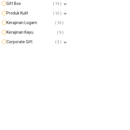
Gift Box
15
Produk Kulit
12
Kerajinan Logam
10
Kerajinan Kayu
9
Corporate Gift
3