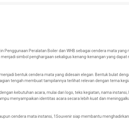
n Izin Penggunaan Peralatan Boiler dan WHB sebagai cendera mata yan
t ini menjadi simbol penghargaan sekaligus kenang-kenangan yang dap
 menjadi bentuk cendera mata yang didesain elegan. Bentuk bulat de
 bagian tengah membuat tampilannya terlihat relevan dengan tema kegi
engan kebutuhan acara, mulai dari logo, teks kegiatan, nama instansi, 
 mampu menyampaikan identitas acara secara lebih kuat dan meninggalk
maupun cendera mata instansi, 1Souvenir siap membantu menghadirkan