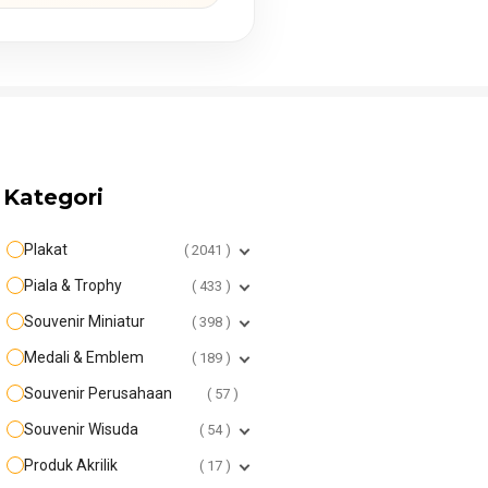
Kategori
Plakat
2041
Piala & Trophy
433
Souvenir Miniatur
398
Medali & Emblem
189
Souvenir Perusahaan
57
Souvenir Wisuda
54
Produk Akrilik
17