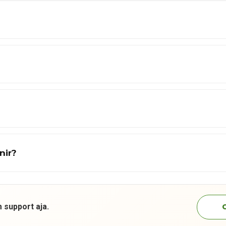
nir?
 support aja.