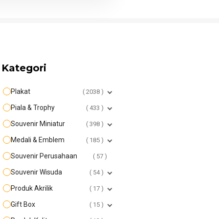
Kategori
Plakat
2038
Piala & Trophy
433
Souvenir Miniatur
398
Medali & Emblem
185
Souvenir Perusahaan
57
Souvenir Wisuda
54
Produk Akrilik
17
Gift Box
15