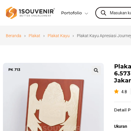
Portofolio
›
›
›
Beranda
Plakat
Plakat Kayu
Plakat Kayu Apresiasi Journ
Plaka
6.57
🔍
Jakar
4.8
Detail 
Ukuran