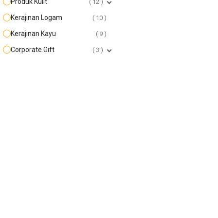
Produk Kulit
12
Kerajinan Logam
10
Kerajinan Kayu
9
Corporate Gift
3