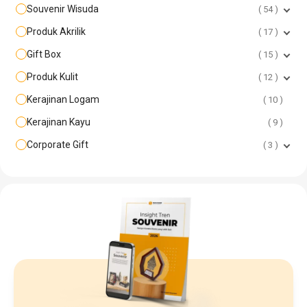
Souvenir Wisuda
54
Produk Akrilik
17
Gift Box
15
Produk Kulit
12
Kerajinan Logam
10
Kerajinan Kayu
9
Corporate Gift
3