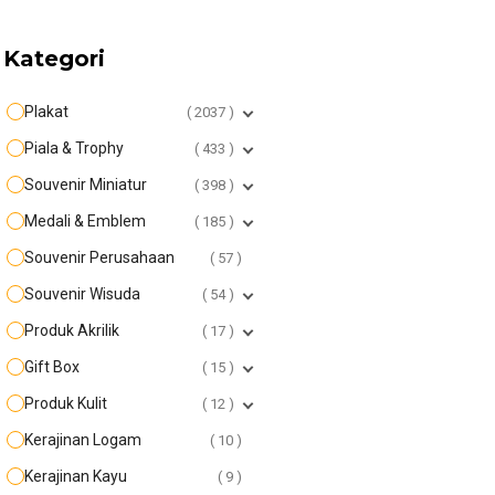
Kategori
Plakat
2037
Piala & Trophy
433
Souvenir Miniatur
398
Medali & Emblem
185
Souvenir Perusahaan
57
Souvenir Wisuda
54
Produk Akrilik
17
Gift Box
15
Produk Kulit
12
Kerajinan Logam
10
Kerajinan Kayu
9