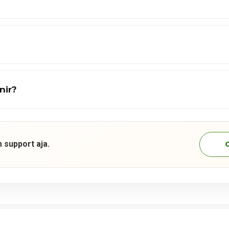
nir?
 support aja.