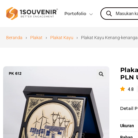
Portofolio
›
›
›
Beranda
Plakat
Plakat Kayu
Plakat Kayu Kenang-kenangan
Plak
PLN 
🔍
4.8
Detail 
Ukuran
Bahan