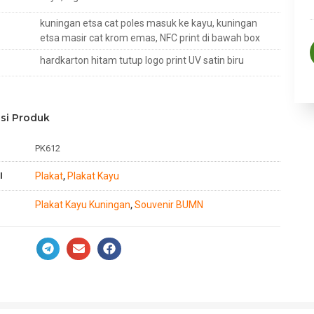
kuningan etsa cat poles masuk ke kayu, kuningan
etsa masir cat krom emas, NFC print di bawah box
hardkarton hitam tutup logo print UV satin biru
si Produk
PK612
I
Plakat
Plakat Kayu
,
Plakat Kayu Kuningan
Souvenir BUMN
,
n