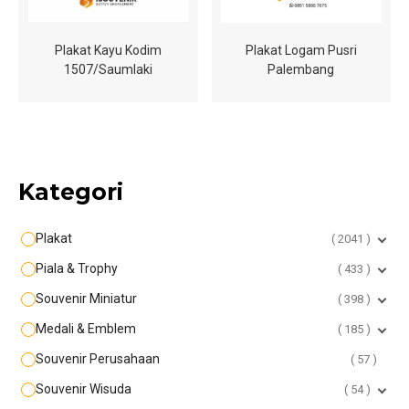
Plakat Kayu Kodim
Plakat Logam Pusri
1507/Saumlaki
Palembang
Kategori
Plakat
2041
Piala & Trophy
433
Souvenir Miniatur
398
Medali & Emblem
185
Souvenir Perusahaan
57
Souvenir Wisuda
54