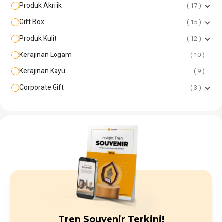
Produk Akrilik
17
Gift Box
15
Produk Kulit
12
Kerajinan Logam
10
Kerajinan Kayu
9
Corporate Gift
3
Tren Souvenir Terkini!