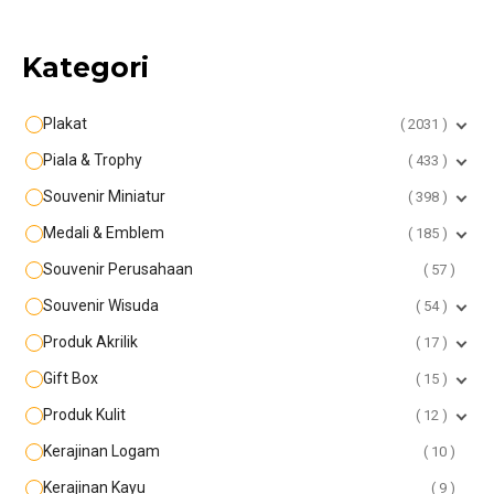
Kategori
Plakat
2031
Piala & Trophy
433
Souvenir Miniatur
398
Medali & Emblem
185
Souvenir Perusahaan
57
Souvenir Wisuda
54
Produk Akrilik
17
Gift Box
15
Produk Kulit
12
Kerajinan Logam
10
Kerajinan Kayu
9