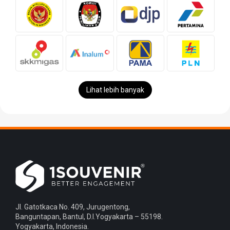
Lihat lebih banyak
Jl. Gatotkaca No. 409, Jurugentong,
Banguntapan, Bantul, D.I.Yogyakarta – 55198.
Yogyakarta, Indonesia.