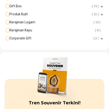
Gift Box
15
Produk Kulit
12
Kerajinan Logam
10
Kerajinan Kayu
9
Corporate Gift
3
Tren Souvenir Terkini!