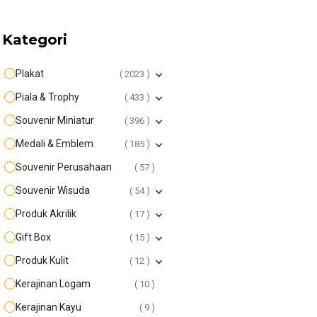
Kategori
Plakat
2023
Piala & Trophy
433
Souvenir Miniatur
396
Medali & Emblem
185
Souvenir Perusahaan
57
Souvenir Wisuda
54
Produk Akrilik
17
Gift Box
15
Produk Kulit
12
Kerajinan Logam
10
Kerajinan Kayu
9