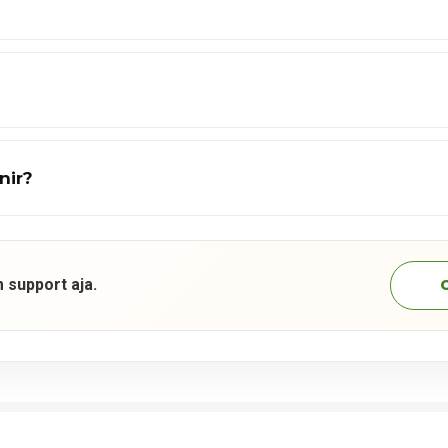
nir?
 support aja.