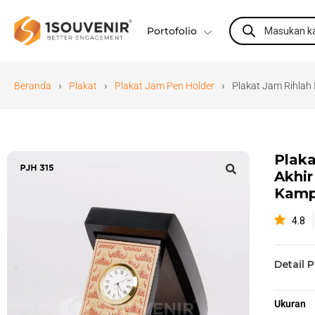
Portofolio
›
›
›
Beranda
Plakat
Plakat Jam Pen Holder
Plakat Jam Rihlah 
Plaka
Akhir
🔍
Kamp
4.8
Detail 
Ukuran