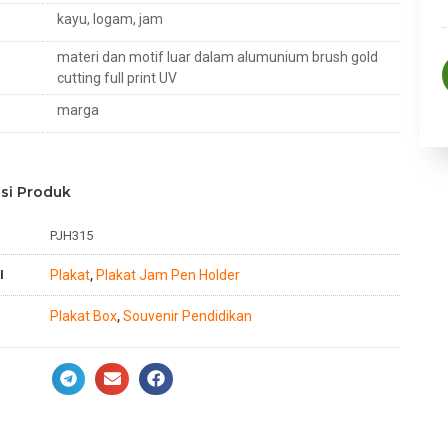
kayu, logam, jam
materi dan motif luar dalam alumunium brush gold
cutting full print UV
marga
si Produk
PJH315
I
Plakat
Plakat Jam Pen Holder
,
Plakat Box
Souvenir Pendidikan
,
n