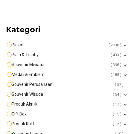
Kategori
Plakat
2038
Piala & Trophy
433
Souvenir Miniatur
398
Medali & Emblem
185
Souvenir Perusahaan
57
Souvenir Wisuda
54
Produk Akrilik
17
Gift Box
15
Produk Kulit
12
Kerajinan Logam
10