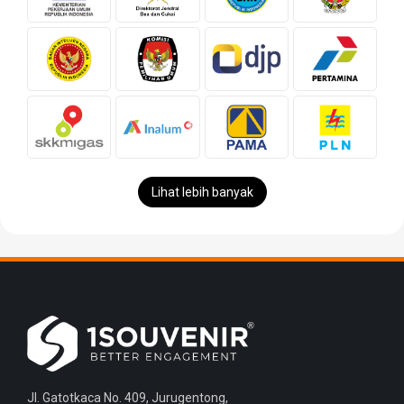
Lihat lebih banyak
Jl. Gatotkaca No. 409, Jurugentong,