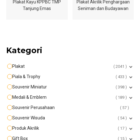
Plakat Kayu KPPBC TMP
Plakat Akrilik Penghargaan
Tanjung Emas
Seniman dan Budayawan
Kategori
Plakat
2041
Piala & Trophy
433
Souvenir Miniatur
398
Medali & Emblem
189
Souvenir Perusahaan
57
Souvenir Wisuda
54
Produk Akrilik
17
Gift Box
15