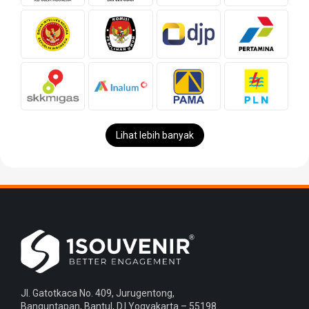
Lihat lebih banyak
Jl. Gatotkaca No. 409, Jurugentong,
Banguntapan, Bantul, D.I.Yogyakarta – 55198.