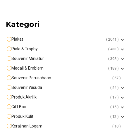
Kategori
Plakat
2041
Piala & Trophy
433
Souvenir Miniatur
398
Medali & Emblem
189
Souvenir Perusahaan
57
Souvenir Wisuda
54
Produk Akrilik
17
Gift Box
15
Produk Kulit
12
Kerajinan Logam
10