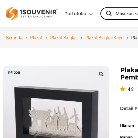
Portofolio
›
›
›
›
Beranda
Plakat
Plakat Bingkai
Plakat Bingkai Kayu
Pla
Plaka
Pemb
🔍
4.8
Detail 
Ukuran
Bahan