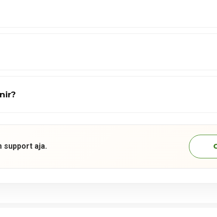
nir?
 support aja.