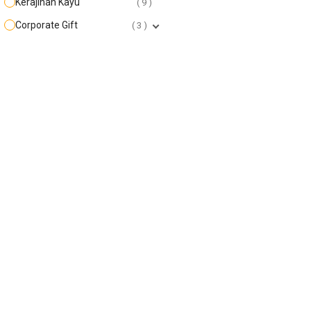
Kerajinan Kayu
9
Corporate Gift
3