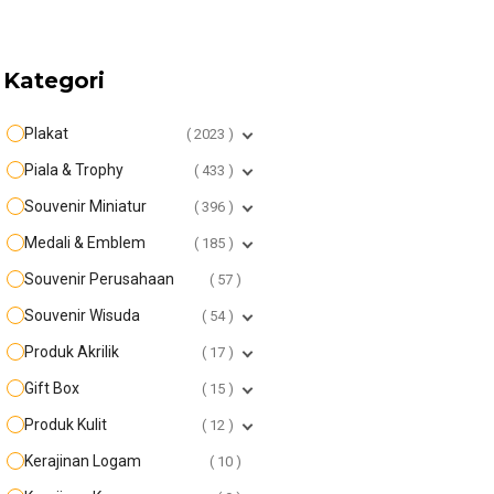
Kategori
Plakat
2023
Piala & Trophy
433
Souvenir Miniatur
396
Medali & Emblem
185
Souvenir Perusahaan
57
Souvenir Wisuda
54
Produk Akrilik
17
Gift Box
15
Produk Kulit
12
Kerajinan Logam
10