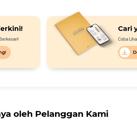
erkini!
Cari 
Berkesan!
Coba Liha
ng!
D
aya oleh Pelanggan Kami