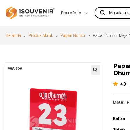
Portofolio
›
›
›
Beranda
Produk Akrilik
Papan Nomor
Papan Nomor Meja 
Papa
Dhu
🔍
4.8
Detail 
Bahan
Teknik