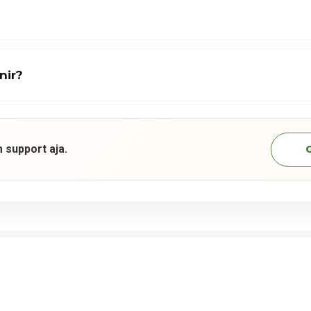
nir?
 support aja.