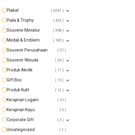
Plakat
2041
Piala & Trophy
433
Souvenir Miniatur
398
Medali & Emblem
185
Souvenir Perusahaan
57
Souvenir Wisuda
54
Produk Akrilik
17
Gift Box
15
Produk Kulit
12
Kerajinan Logam
10
Kerajinan Kayu
9
Corporate Gift
3
Uncategorized
1