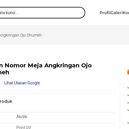
Profil
Galeri
Ko
Angkringan Ojo Dhumeh
n Nomor Meja Angkringan Ojo
meh
Lihat Ulasan Google
Produk
Akrilik
Print UV