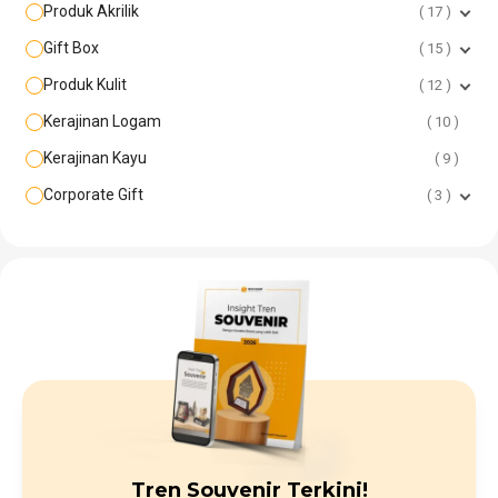
Produk Akrilik
17
Gift Box
15
Produk Kulit
12
Kerajinan Logam
10
Kerajinan Kayu
9
Corporate Gift
3
Tren Souvenir Terkini!