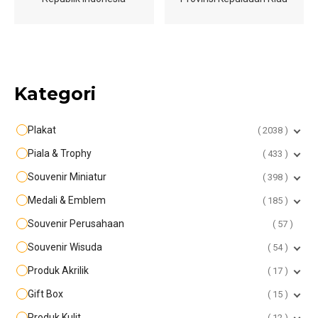
Kategori
Plakat
2038
Piala & Trophy
433
Souvenir Miniatur
398
Medali & Emblem
185
Souvenir Perusahaan
57
Souvenir Wisuda
54
Produk Akrilik
17
Gift Box
15
Produk Kulit
12