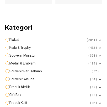
Kategori
Plakat
2041
Piala & Trophy
433
Souvenir Miniatur
398
Medali & Emblem
189
Souvenir Perusahaan
57
Souvenir Wisuda
54
Produk Akrilik
17
Gift Box
15
Produk Kulit
12