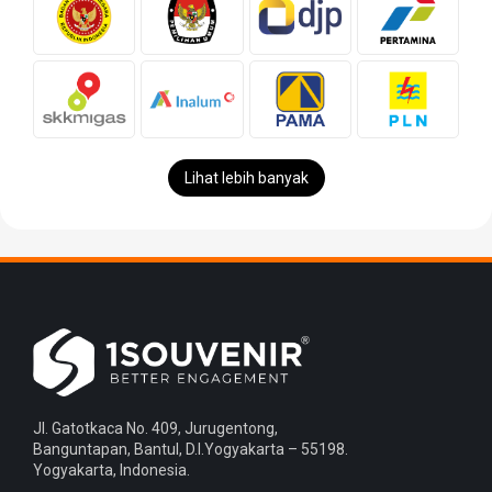
Lihat lebih banyak
Jl. Gatotkaca No. 409, Jurugentong,
Banguntapan, Bantul, D.I.Yogyakarta – 55198.
Yogyakarta, Indonesia.