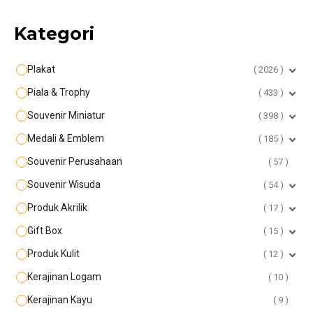
Kategori
Plakat
2026
Piala & Trophy
433
Souvenir Miniatur
398
Medali & Emblem
185
Souvenir Perusahaan
57
Souvenir Wisuda
54
Produk Akrilik
17
Gift Box
15
Produk Kulit
12
Kerajinan Logam
10
Kerajinan Kayu
9