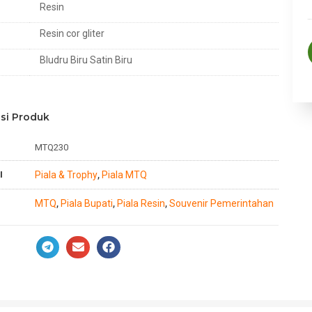
Resin
Resin cor gliter
Bludru Biru Satin Biru
si Produk
MTQ230
I
Piala & Trophy
Piala MTQ
,
MTQ
Piala Bupati
Piala Resin
Souvenir Pemerintahan
,
,
,
n