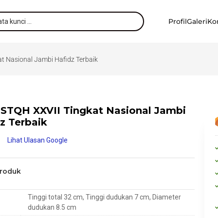
Profil
Galeri
Ko
at Nasional Jambi Hafidz Terbaik
 STQH XXVII Tingkat Nasional Jambi
z Terbaik
Lihat Ulasan Google
Produk
Tinggi total 32 cm, Tinggi dudukan 7 cm, Diameter
dudukan 8.5 cm