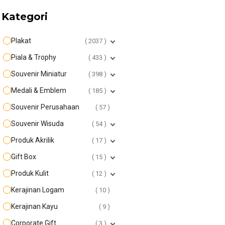
Kategori
Plakat
2037
Piala & Trophy
433
Souvenir Miniatur
398
Medali & Emblem
185
Souvenir Perusahaan
57
Souvenir Wisuda
54
Produk Akrilik
17
Gift Box
15
Produk Kulit
12
Kerajinan Logam
10
Kerajinan Kayu
9
Corporate Gift
3