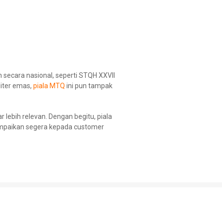
 secara nasional, seperti STQH XXVII
liter emas,
piala MTQ
ini pun tampak
lebih relevan. Dengan begitu, piala
ampaikan segera kepada customer