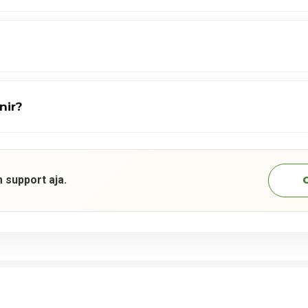
nir?
 support aja.