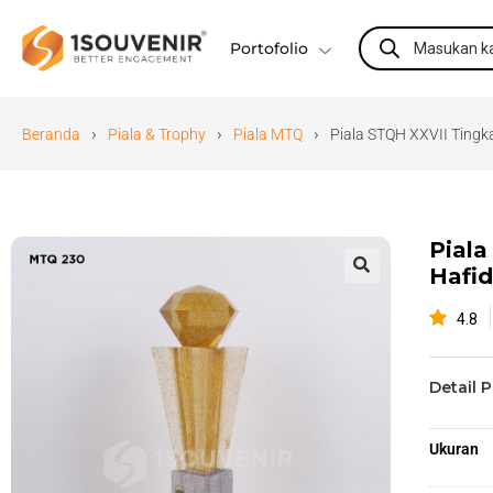
Portofolio
›
›
›
Beranda
Piala & Trophy
Piala MTQ
Piala STQH XXVII Tingk
Piala
Hafid
🔍
4.8
Detail 
Ukuran