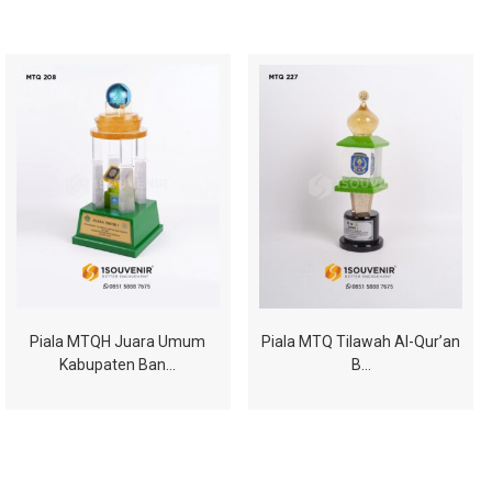
Piala MTQH Juara Umum
Piala MTQ Tilawah Al-Qur’an
Kabupaten Ban…
B…