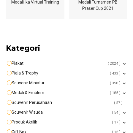
Medali Ika Virtual Training
Medali Turnamen PB
Praser Cup 2021
Kategori
Plakat
2024
Piala & Trophy
433
Souvenir Miniatur
398
Medali & Emblem
185
Souvenir Perusahaan
57
Souvenir Wisuda
54
Produk Akrilik
17
Gift Box
15