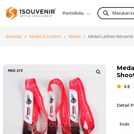
Portofolio
›
›
›
Beranda
Medali & Emblem
Medali
Medali Latihan Bersama
Meda
Shoot
🔍
4.8
Detail 
Kode