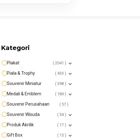
Kategori
Plakat
2041
Piala & Trophy
433
Souvenir Miniatur
398
Medali & Emblem
189
Souvenir Perusahaan
57
Souvenir Wisuda
54
Produk Akrilik
17
Gift Box
15