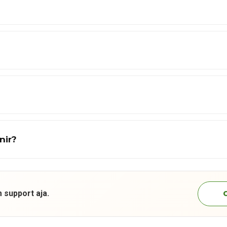
nir?
 support aja.