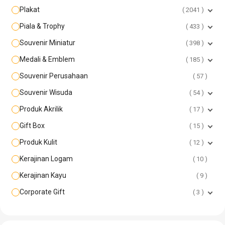
Plakat
2041
Piala & Trophy
433
Souvenir Miniatur
398
Medali & Emblem
185
Souvenir Perusahaan
57
Souvenir Wisuda
54
Produk Akrilik
17
Gift Box
15
Produk Kulit
12
Kerajinan Logam
10
Kerajinan Kayu
9
Corporate Gift
3